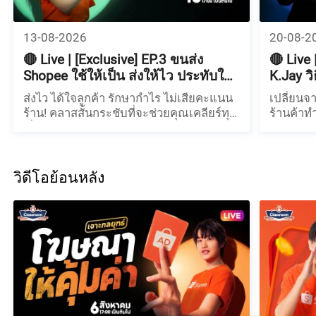
13-08-2026
20-08-2
🔴 Live | [Exclusive] EP.3 ขนส่ง
🔴 Live
Shopee ใช้ให้เป็น ส่งให้ไว ประทับใจ
K.Jay ว
ลูกค้า
เงินล้าน
ส่งไว ได้ใจลูกค้า รักษากำไร ไม่เสียคะแนน
เปลี่ยนจา
ร้าน! คลาสสั้นกระชับที่จะช่วยคุณเคลียร์ทุก
ร้านค้าท
เรื่องระบบขนส่ง Shopee จัดการออเดอร์ได้
สอนโดย ค
เร็ว
ผู้ได้รั
วิดีโอย้อนหลัง