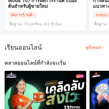
MUGE 107 การจัดการร้านค้าเบื้อง
การคืนเ
ต้นสำหรับผู้ขายใหม่
แนวทาง
จัดการร้านค้า
ระบบการ
พื้นฐาน
15 บทเรียน
6.0 ชั่วโมง
พื้นฐาน
เรียนออนไลน์
ดูทั้งหมด
คลาสออนไลน์ที่กำลังจะเริ่ม